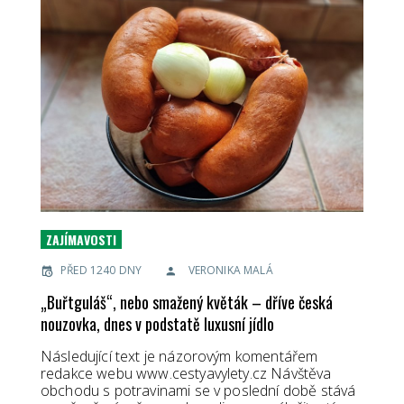
ZAJÍMAVOSTI
PŘED 1240 DNY
VERONIKA MALÁ
„Buřtguláš“, nebo smažený květák – dříve česká
nouzovka, dnes v podstatě luxusní jídlo
Následující text je názorovým komentářem
redakce webu www.cestyavylety.cz Návštěva
obchodu s potravinami se v poslední době stává