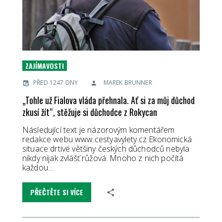
ZAJÍMAVOSTI
PŘED 1247 DNY
MAREK BRUNNER
„Tohle už Fialova vláda přehnala. Ať si za můj důchod
zkusí žít“, stěžuje si důchodce z Rokycan
Následující text je názorovým komentářem
redakce webu www.cestyavylety.cz Ekonomická
situace drtivé většiny českých důchodců nebyla
nikdy nijak zvlášť růžová. Mnoho z nich počítá
každou…
PŘEČTĚTE SI VÍCE