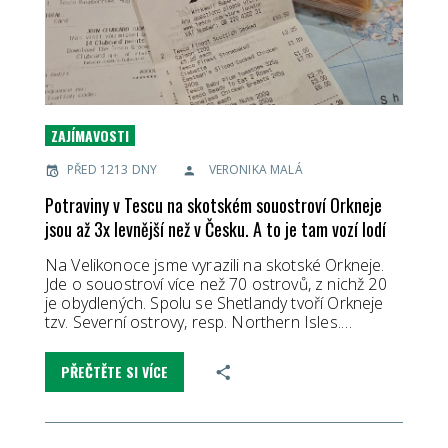
ZAJÍMAVOSTI
PŘED 1213 DNY
VERONIKA MALÁ
Potraviny v Tescu na skotském souostroví Orkneje
jsou až 3x levnější než v Česku. A to je tam vozí lodí
Na Velikonoce jsme vyrazili na skotské Orkneje.
Jde o souostroví více než 70 ostrovů, z nichž 20
je obydlených. Spolu se Shetlandy tvoří Orkneje
tzv. Severní ostrovy, resp. Northern Isles.…
PŘEČTĚTE SI VÍCE