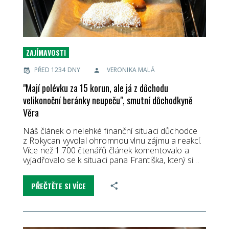
ZAJÍMAVOSTI
PŘED 1234 DNY
VERONIKA MALÁ
"Mají polévku za 15 korun, ale já z důchodu
velikonoční beránky neupeču", smutní důchodkyně
Věra
Náš článek o nelehké finanční situaci důchodce
z Rokycan vyvolal ohromnou vlnu zájmu a reakcí.
Více než 1.700 čtenářů článek komentovalo a
vyjadřovalo se k situaci pana Františka, který si…
PŘEČTĚTE SI VÍCE