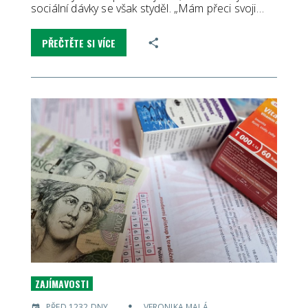
sociální dávky se však styděl. „Mám přeci svoji…
PŘEČTĚTE SI VÍCE
ZAJÍMAVOSTI
PŘED 1232 DNY
VERONIKA MALÁ