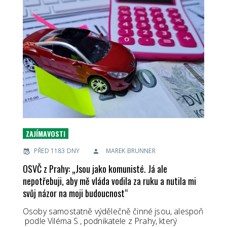
ZAJÍMAVOSTI
PŘED 1183 DNY
MAREK BRUNNER
OSVČ z Prahy: „Jsou jako komunisté. Já ale
nepotřebuji, aby mě vláda vodila za ruku a nutila mi
svůj názor na moji budoucnost“
Osoby samostatně výdělečně činné jsou, alespoň
podle Viléma S., podnikatele z Prahy, který