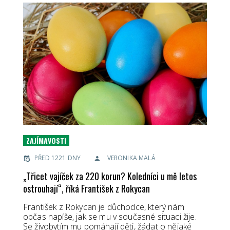
ZAJÍMAVOSTI
PŘED 1221 DNY
VERONIKA MALÁ
„Třicet vajíček za 220 korun? Koledníci u mě letos
ostrouhají“, říká František z Rokycan
František z Rokycan je důchodce, který nám
občas napíše, jak se mu v současné situaci žije.
Se živobytím mu pomáhají děti, žádat o nějaké