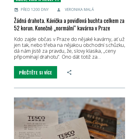
PŘED 1200 DNY
VERONIKA MALÁ
Žádná drahota. Kávička a povidlová buchta celkem za
52 korun. Konečně „normální“ kavárna v Praze
Kdo zajde občas v Praze do nějaké kavárny, ať už
jen tak, nebo třeba na nějakou obchodní schůzku,
dá nám jistě za pravdu, že, slovy klasika, „ceny
připomínají drahotu“. Ono dát totiž za…
PŘEČTĚTE SI VÍCE