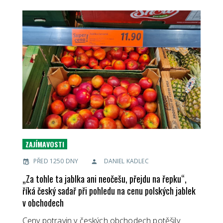
ZAJÍMAVOSTI
PŘED 1250 DNY
DANIEL KADLEC
„Za tohle ta jablka ani neočešu, přejdu na řepku“,
říká český sadař při pohledu na cenu polských jablek
v obchodech
Ceny potravin v českých obchodech potěšily