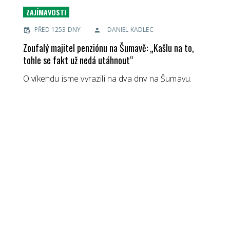
ZAJÍMAVOSTI
PŘED 1253 DNY
DANIEL KADLEC
Zoufalý majitel penziónu na Šumavě: „Kašlu na to,
tohle se fakt už nedá utáhnout“
O víkendu jsme vyrazili na dva dny na Šumavu.
Ubytovali jsme se v docela hezkém penziónu, ale
co nás zarazilo hned při příjezdu, bylo skoro
prázdné parkoviště. Penzión má přitom na
serveru,…
PŘEČTĚTE SI VÍCE