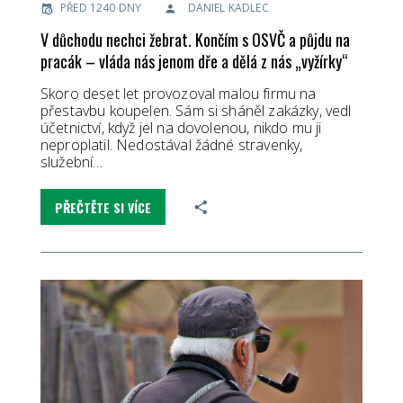
PŘED 1240 DNY
DANIEL KADLEC
V důchodu nechci žebrat. Končím s OSVČ a půjdu na
pracák – vláda nás jenom dře a dělá z nás „vyžírky“
Skoro deset let provozoval malou firmu na
přestavbu koupelen. Sám si sháněl zakázky, vedl
účetnictví, když jel na dovolenou, nikdo mu ji
neproplatil. Nedostával žádné stravenky,
služební…
PŘEČTĚTE SI VÍCE