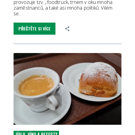
provozuje tzv. „foodtruck, trnem v oku mnoha
zaměstnanců, a také asi mnoha politiků. Vilém
se…
PŘEČTĚTE SI VÍCE
JÍDLO, VÍNO A RECEPTY