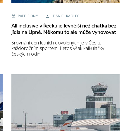
PŘED 3 DNY
DANIEL KADLEC
All inclusive v Řecku je levnější než chatka bez
jídla na Lipně. Někomu to ale může vyhovovat
Srovnání cen letních dovolených je v Česku
každoročním sportem. Letos však kalkulačky
českých rodin…