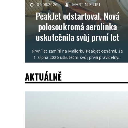
06.08.2026
MARTIN FILIPI
PeakJet odstartoval. Nová
polosoukromá aerolinka
uskutečnila svůj první let
První let zamířil na Mallorku PeakJet oznámil, že
1. srpna 2026 uskutečnil svůj první pravidelný…
AKTUÁLNĚ