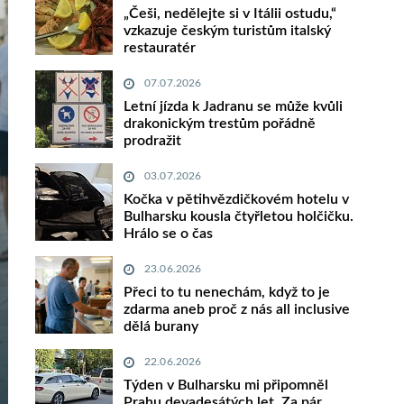
„Češi, nedělejte si v Itálii ostudu,“
vzkazuje českým turistům italský
restauratér
07.07.2026
Letní jízda k Jadranu se může kvůli
drakonickým trestům pořádně
prodražit
03.07.2026
Kočka v pětihvězdičkovém hotelu v
Bulharsku kousla čtyřletou holčičku.
Hrálo se o čas
23.06.2026
Přeci to tu nenechám, když to je
zdarma aneb proč z nás all inclusive
dělá burany
22.06.2026
Týden v Bulharsku mi připomněl
Prahu devadesátých let. Za pár