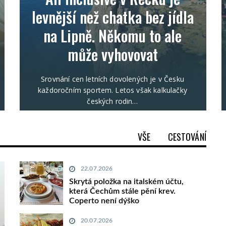
levnější než chatka bez jídla
na Lipně. Někomu to ale
může vyhovovat
Srovnání cen letních dovolených je v Česku
každoročním sportem. Letos však kalkulačky
českých rodin…
VŠE
CESTOVÁNÍ
22.07.2026
Skrytá položka na italském účtu,
která Čechům stále pění krev.
Coperto není dýško
20.07.2026