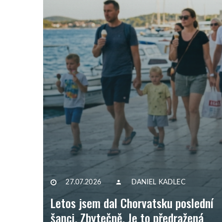
27.07.2026
DANIEL KADLEC
Letos jsem dal Chorvatsku poslední
šanci. Zbytečně. Je to předražená