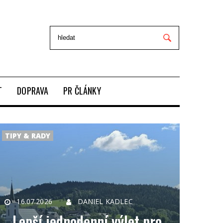
T
DOPRAVA
PR ČLÁNKY
TIPY & RADY
16.07.2026
DANIEL KADLEC
Lepší jednodenní výlet pro