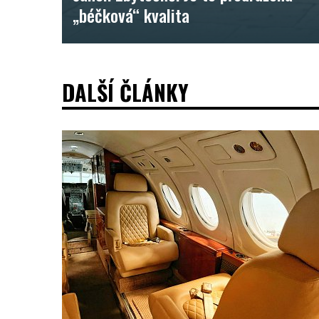
„béčková“ kvalita
DALŠÍ ČLÁNKY