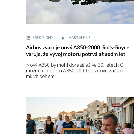
PŘED 7 DNY
MARTIN FILIPI
Airbus zvažuje nový A350-2000. Rolls-Royce
varuje, že vývoj motoru potrvá až sedm let
Nový A350 by mohl dorazit až ve 30. letech O
možném modelu A350-2000 se znovu začalo
mluvit během…