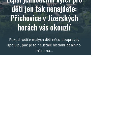
děti jen tak nenajdete:
Příchovice v Jizerských
horách vás okouzlí
Pokud rodiče malých dětí něco doopravdy
spojuje, pak je to neustálé hledání ideálního
místa na…