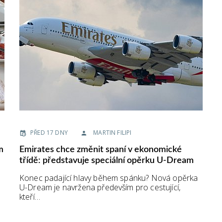
PŘED 17 DNY
MARTIN FILIPI
m
Emirates chce změnit spaní v ekonomické
třídě: představuje speciální opěrku U-Dream
Konec padající hlavy během spánku? Nová opěrka
U-Dream je navržena především pro cestující,
kteří…