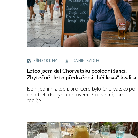
PŘED 10 DNY
DANIEL KADLEC
Letos jsem dal Chorvatsku poslední šanci.
Zbytečně. Je to předražená „béčková“ kvalita
Jsem jedním z těch, pro které bylo Chorvatsko po
desetiletí druhým domovem. Poprvé mě tam
rodiče…