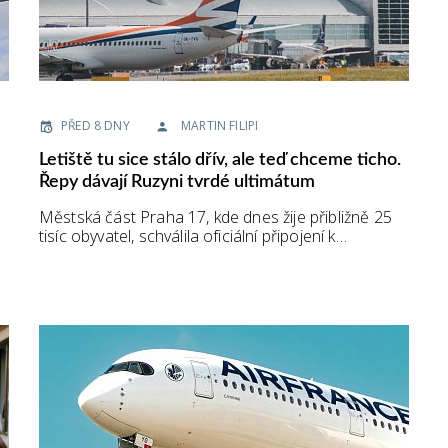
PŘED 8 DNY
MARTIN FILIPI
Letiště tu sice stálo dřív, ale teď chceme ticho.
Řepy dávají Ruzyni tvrdé ultimátum
Městská část Praha 17, kde dnes žije přibližně 25
tisíc obyvatel, schválila oficiální připojení k…