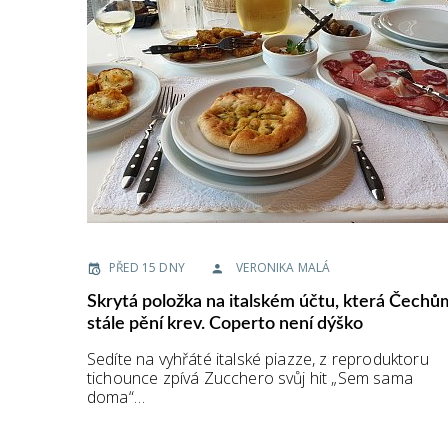
PŘED 15 DNY
VERONIKA MALÁ
Skrytá položka na italském účtu, která Čechů
stále pění krev. Coperto není dýško
Sedíte na vyhřáté italské piazze, z reproduktoru
tichounce zpívá Zucchero svůj hit „Sem sama
doma“…