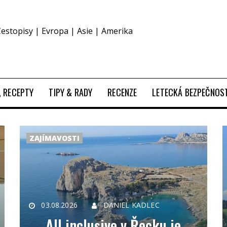
Cestopisy | Evropa | Asie | Amerika
O, RECEPTY
TIPY & RADY
RECENZE
LETECKÁ BEZPEČNOS
ZAJÍMAVOSTI
03.08.2026
DANIEL KADLEC
All inclusive v Řecku je