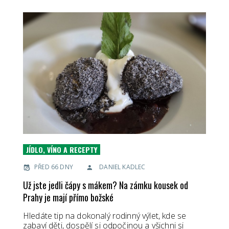
JÍDLO, VÍNO A RECEPTY
PŘED 66 DNY
DANIEL KADLEC
Už jste jedli čápy s mákem? Na zámku kousek od
Prahy je mají přímo božské
Hledáte tip na dokonalý rodinný výlet, kde se
zabaví děti, dospělí si odpočinou a všichni si