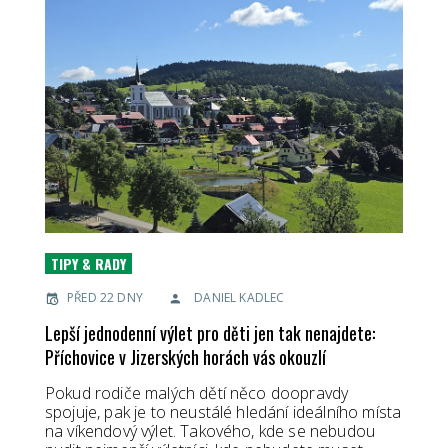
TIPY & RADY
PŘED 22 DNY
DANIEL KADLEC
Lepší jednodenní výlet pro děti jen tak nenajdete:
Příchovice v Jizerských horách vás okouzlí
Pokud rodiče malých dětí něco doopravdy
spojuje, pak je to neustálé hledání ideálního místa
na víkendový výlet. Takového, kde se nebudou