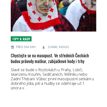
TIPY & RADY
PŘED 564 DNY
DANIEL KADLEC
Chystejte se na masopust. Ve středních Čechách
budou průvody maškar, zabijačkové hody i trhy
Slavit se bude v Roztokách u Prahy, Lobči,
skanzenu Kouřim, Sedlčanech, Mělníku nebo
Zadní Třebani. Vůbec první masopustní setkání u
dobrého jídla, pití a hudby se odehraje už 1.
února v…
PŘEČTĚTE SI VÍCE