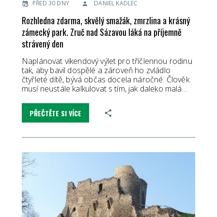
PŘED 30 DNY
DANIEL KADLEC
Rozhledna zdarma, skvělý smažák, zmrzlina a krásný
zámecký park. Zruč nad Sázavou láká na příjemně
strávený den
Naplánovat víkendový výlet pro tříčlennou rodinu
tak, aby bavil dospělé a zároveň ho zvládlo
čtyřleté dítě, bývá občas docela náročné. Člověk
musí neustále kalkulovat s tím, jak daleko malá…
PŘEČTĚTE SI VÍCE