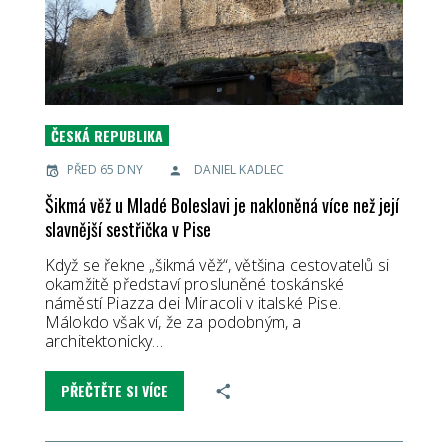
ČESKÁ REPUBLIKA
PŘED 65 DNY
DANIEL KADLEC
Šikmá věž u Mladé Boleslavi je nakloněná více než její
slavnější sestřička v Pise
Když se řekne „šikmá věž“, většina cestovatelů si
okamžitě představí prosluněné toskánské
náměstí Piazza dei Miracoli v italské Pise.
Málokdo však ví, že za podobným, a
architektonicky…
PŘEČTĚTE SI VÍCE