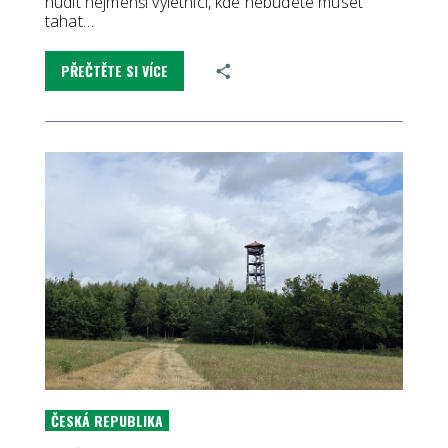
nudit nejmenší výletníci, kde nebudete muset
tahat…
PŘEČTĚTE SI VÍCE
ČESKÁ REPUBLIKA