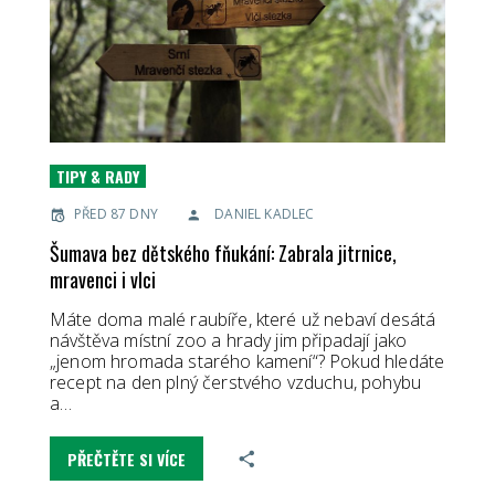
TIPY & RADY
PŘED 87 DNY
DANIEL KADLEC
Šumava bez dětského fňukání: Zabrala jitrnice,
mravenci i vlci
Máte doma malé raubíře, které už nebaví desátá
návštěva místní zoo a hrady jim připadají jako
„jenom hromada starého kamení“? Pokud hledáte
recept na den plný čerstvého vzduchu, pohybu
a…
PŘEČTĚTE SI VÍCE