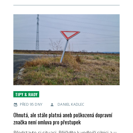
TIPY & RADY
PŘED 95 DNY
DANIEL KADLEC
Ohnutá, ale stále platná aneb poškozená dopravní
značka není omluva pro přestupek
Představte si situaci: Přijíždíte k vedlejší silnici a u