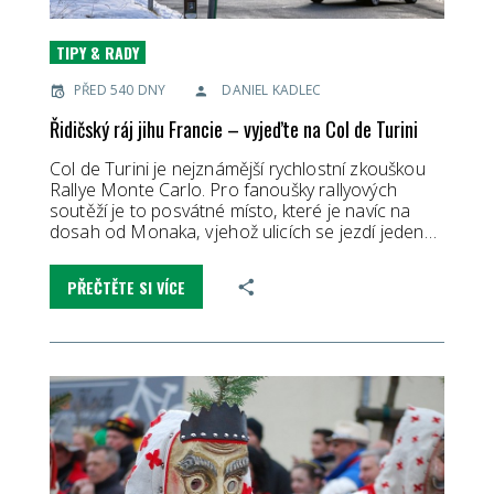
TIPY & RADY
PŘED 540 DNY
DANIEL KADLEC
Řidičský ráj jihu Francie – vyjeďte na Col de Turini
Col de Turini je nejznámější rychlostní zkouškou
Rallye Monte Carlo. Pro fanoušky rallyových
soutěží je to posvátné místo, které je navíc na
dosah od Monaka, v jehož ulicích se jezdí jeden…
PŘEČTĚTE SI VÍCE