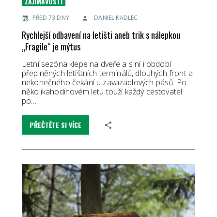
ZAJÍMAVOSTI
PŘED 73 DNY
DANIEL KADLEC
Rychlejší odbavení na letišti aneb trik s nálepkou
„Fragile“ je mýtus
Letní sezóna klepe na dveře a s ní i období
přeplněných letištních terminálů, dlouhých front a
nekonečného čekání u zavazadlových pásů. Po
několikahodinovém letu touží každý cestovatel
po…
PŘEČTĚTE SI VÍCE