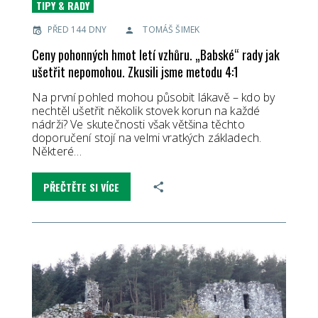
TIPY & RADY
PŘED 144 DNY
TOMÁŠ ŠIMEK
Ceny pohonných hmot letí vzhůru. „Babské“ rady jak
ušetřit nepomohou. Zkusili jsme metodu 4:1
Na první pohled mohou působit lákavě – kdo by
nechtěl ušetřit několik stovek korun na každé
nádrži? Ve skutečnosti však většina těchto
doporučení stojí na velmi vratkých základech.
Některé…
PŘEČTĚTE SI VÍCE