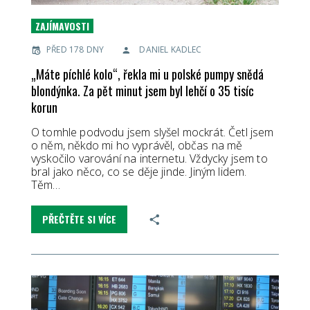
ZAJÍMAVOSTI
PŘED 178 DNY
DANIEL KADLEC
„Máte píchlé kolo“, řekla mi u polské pumpy snědá
blondýnka. Za pět minut jsem byl lehčí o 35 tisíc
korun
O tomhle podvodu jsem slyšel mockrát. Četl jsem
o něm, někdo mi ho vyprávěl, občas na mě
vyskočilo varování na internetu. Vždycky jsem to
bral jako něco, co se děje jinde. Jiným lidem.
Těm…
PŘEČTĚTE SI VÍCE