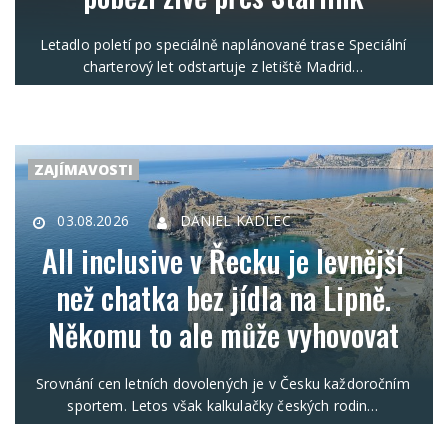
Letadlo poletí po speciálně naplánované trase Speciální
charterový let odstartuje z letiště Madrid…
ZAJÍMAVOSTI
03.08.2026
DANIEL KADLEC
All inclusive v Řecku je levnější
než chatka bez jídla na Lipně.
Někomu to ale může vyhovovat
Srovnání cen letních dovolených je v Česku každoročním
sportem. Letos však kalkulačky českých rodin…