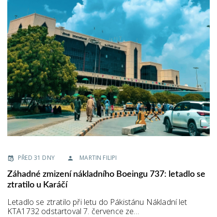
PŘED 31 DNY
MARTIN FILIPI
Záhadné zmizení nákladního Boeingu 737: letadlo se
ztratilo u Karáčí
Letadlo se ztratilo při letu do Pákistánu Nákladní let
KTA1732 odstartoval 7. července ze…