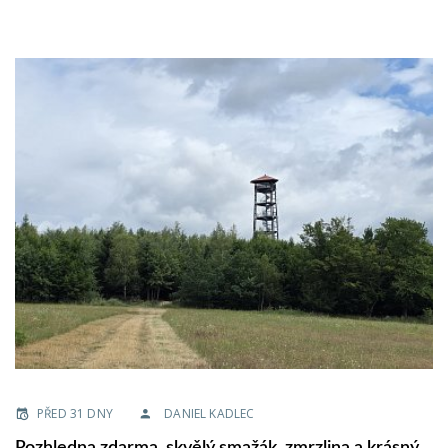
PŘED 31 DNY
DANIEL KADLEC
Rozhledna zdarma, skvělý smažák, zmrzlina a krásný