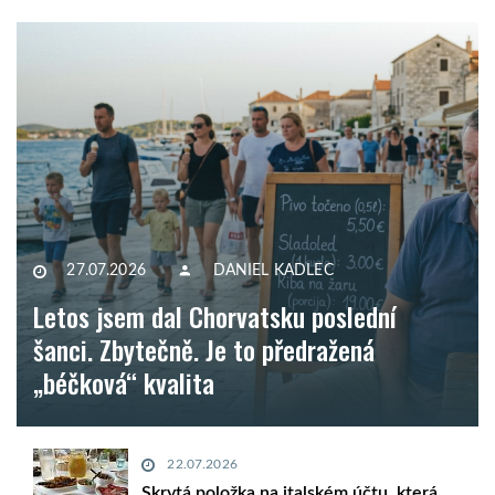
27.07.2026
DANIEL KADLEC
Letos jsem dal Chorvatsku poslední
šanci. Zbytečně. Je to předražená
„béčková“ kvalita
22.07.2026
Skrytá položka na italském účtu, která