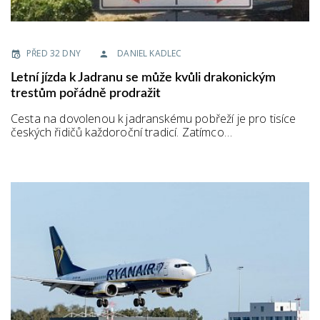
PŘED 32 DNY
DANIEL KADLEC
Letní jízda k Jadranu se může kvůli drakonickým
trestům pořádně prodražit
Cesta na dovolenou k jadranskému pobřeží je pro tisíce
českých řidičů každoroční tradicí. Zatímco…