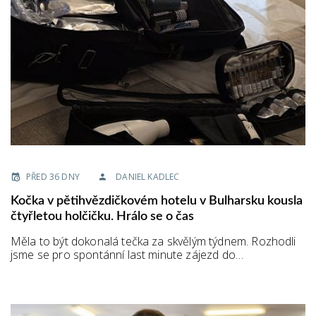
PŘED 36 DNY
DANIEL KADLEC
Kočka v pětihvězdičkovém hotelu v Bulharsku kousla
čtyřletou holčičku. Hrálo se o čas
Měla to být dokonalá tečka za skvělým týdnem. Rozhodli
jsme se pro spontánní last minute zájezd do…