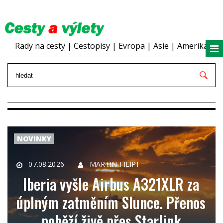
Rady na cesty | Cestopisy | Evropa | Asie | Amerika
NOVINKY
07.08.2026
MARTIN FILIPI
Iberia vyšle Airbus A321XLR za
úplným zatměním Slunce. Přenos
poběží živě přes Starlink