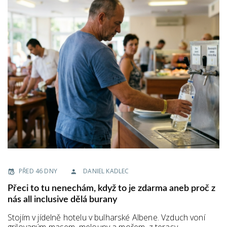
PŘED 46 DNY
DANIEL KADLEC
Přeci to tu nenechám, když to je zdarma aneb proč z
nás all inclusive dělá burany
Stojím v jídelně hotelu v bulharské Albene. Vzduch voní