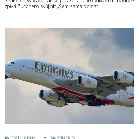
Sedíte na vyhřáté italské piazze, z reproduktoru tichounce
zpívá Zucchero svůj hit „Sem sama doma“…
PŘED 18 DNY
MARTIN FILIPI