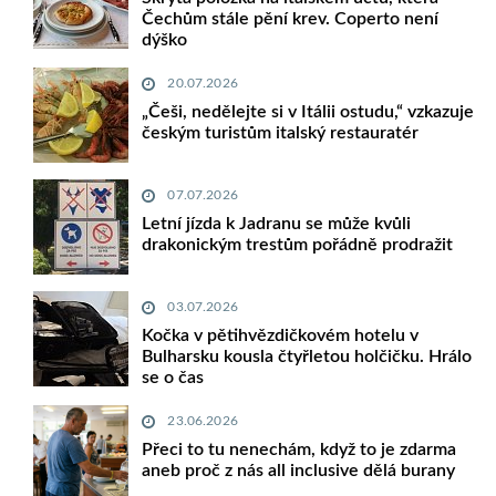
Čechům stále pění krev. Coperto není
dýško
20.07.2026
„Češi, nedělejte si v Itálii ostudu,“ vzkazuje
českým turistům italský restauratér
07.07.2026
Letní jízda k Jadranu se může kvůli
drakonickým trestům pořádně prodražit
03.07.2026
Kočka v pětihvězdičkovém hotelu v
Bulharsku kousla čtyřletou holčičku. Hrálo
se o čas
23.06.2026
Přeci to tu nenechám, když to je zdarma
aneb proč z nás all inclusive dělá burany