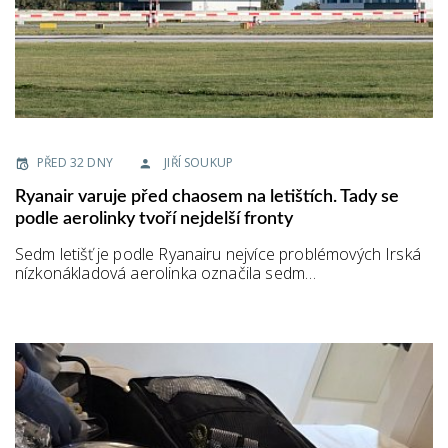
PŘED 32 DNY
JIŘÍ SOUKUP
Ryanair varuje před chaosem na letištích. Tady se
podle aerolinky tvoří nejdelší fronty
Sedm letišť je podle Ryanairu nejvíce problémových Irská
nízkonákladová aerolinka označila sedm…