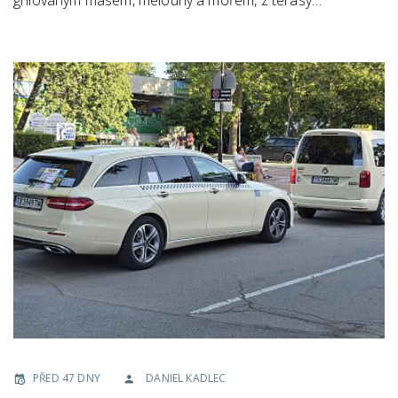
grilovaným masem, melouny a mořem, z terasy…
PŘED 47 DNY
DANIEL KADLEC