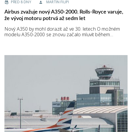
PŘED 8 DNY
MARTIN FILIPI
Airbus zvažuje nový A350-2000. Rolls-Royce varuje,
že vývoj motoru potrvá až sedm let
Nový A350 by mohl dorazit až ve 30. letech O možném
modelu A350-2000 se znovu začalo mluvit během…