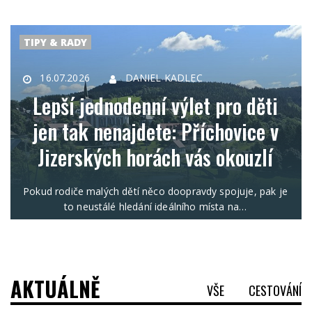
TIPY & RADY
16.07.2026
DANIEL KADLEC
Lepší jednodenní výlet pro děti
jen tak nenajdete: Příchovice v
Jizerských horách vás okouzlí
Pokud rodiče malých dětí něco doopravdy spojuje, pak je
to neustálé hledání ideálního místa na…
AKTUÁLNĚ
VŠE
CESTOVÁNÍ