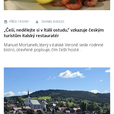
PŘED 19 DNY
DANIEL KADLEC
„Češi, nedělejte si v Itálii ostudu,“ vzkazuje českým
turistům italský restauratér
Manuel Mortanelli, který v italské Veroně vede rodinné
bistro, otevřeně popisuje, čím čeští hosté…