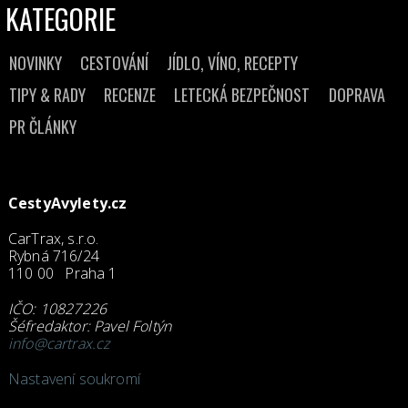
KATEGORIE
NOVINKY
CESTOVÁNÍ
JÍDLO, VÍNO, RECEPTY
TIPY & RADY
RECENZE
LETECKÁ BEZPEČNOST
DOPRAVA
PR ČLÁNKY
CestyAvylety.cz
CarTrax, s.r.o.
Rybná 716/24
110 00 Praha 1
IČO: 10827226
Šéfredaktor: Pavel Foltýn
info@cartrax.cz
Nastavení soukromí