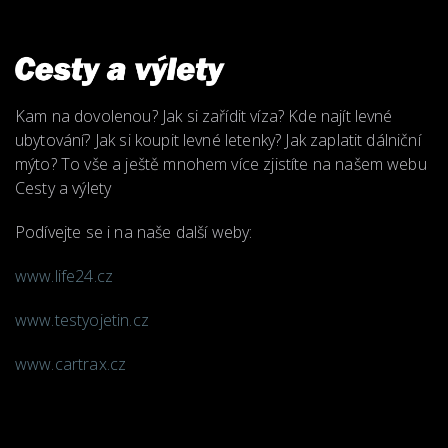
Kam na dovolenou? Jak si zařídit víza? Kde najít levné
ubytování? Jak si koupit levné letenky? Jak zaplatit dálniční
mýto? To vše a ještě mnohem více zjistíte na našem webu
Cesty a výlety
Podívejte se i na naše další weby:
www.life24.cz
www.testyojetin.cz
www.cartrax.cz