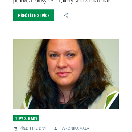
pětihvězdičkový resort, který sliboval maximální…
PŘEČTĚTE SI VÍCE
TIPY & RADY
PŘED 1142 DNY
VERONIKA MALÁ