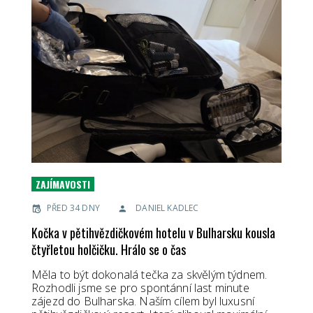
ZAJÍMAVOSTI
PŘED 34 DNY
DANIEL KADLEC
Kočka v pětihvězdičkovém hotelu v Bulharsku kousla
čtyřletou holčičku. Hrálo se o čas
Měla to být dokonalá tečka za skvělým týdnem.
Rozhodli jsme se pro spontánní last minute
zájezd do Bulharska. Naším cílem byl luxusní