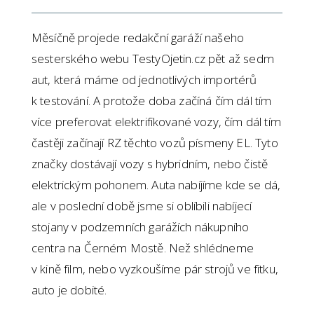
Měsíčně projede redakční garáží našeho
sesterského webu TestyOjetin.cz pět až sedm
aut, která máme od jednotlivých importérů
k testování. A protože doba začíná čím dál tím
více preferovat elektrifikované vozy, čím dál tím
častěji začínají RZ těchto vozů písmeny EL. Tyto
značky dostávají vozy s hybridním, nebo čistě
elektrickým pohonem. Auta nabíjíme kde se dá,
ale v poslední době jsme si oblíbili nabíjecí
stojany v podzemních garážích nákupního
centra na Černém Mostě. Než shlédneme
v kině film, nebo vyzkoušíme pár strojů ve fitku,
auto je dobité.