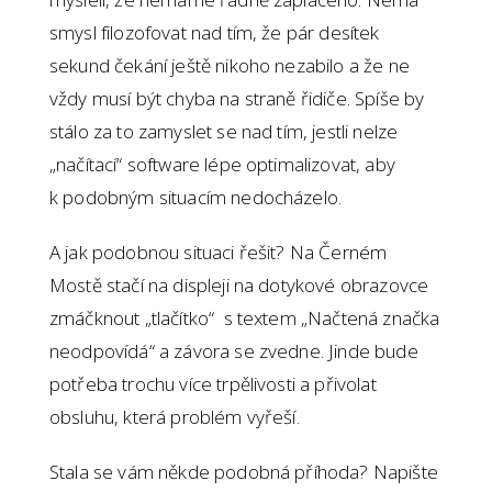
smysl filozofovat nad tím, že pár desítek
sekund čekání ještě nikoho nezabilo a že ne
vždy musí být chyba na straně řidiče. Spíše by
stálo za to zamyslet se nad tím, jestli nelze
„načítací“ software lépe optimalizovat, aby
k podobným situacím nedocházelo.
A jak podobnou situaci řešit? Na Černém
Mostě stačí na displeji na dotykové obrazovce
zmáčknout „tlačítko“ s textem „Načtená značka
neodpovídá“ a závora se zvedne. Jinde bude
potřeba trochu více trpělivosti a přivolat
obsluhu, která problém vyřeší.
Stala se vám někde podobná příhoda? Napište