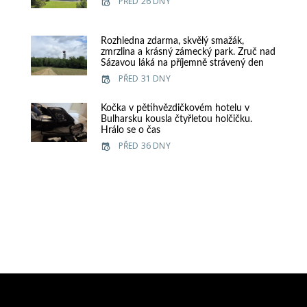
PŘED 26 DNY
Rozhledna zdarma, skvělý smažák,
zmrzlina a krásný zámecký park. Zruč nad
Sázavou láká na příjemně strávený den
PŘED 31 DNY
Kočka v pětihvězdičkovém hotelu v
Bulharsku kousla čtyřletou holčičku.
Hrálo se o čas
PŘED 36 DNY