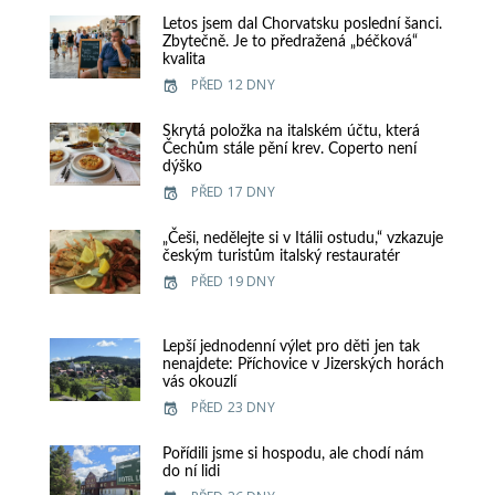
Letos jsem dal Chorvatsku poslední šanci.
Zbytečně. Je to předražená „béčková“
kvalita
PŘED 12 DNY
Skrytá položka na italském účtu, která
Čechům stále pění krev. Coperto není
dýško
PŘED 17 DNY
„Češi, nedělejte si v Itálii ostudu,“ vzkazuje
českým turistům italský restauratér
PŘED 19 DNY
Lepší jednodenní výlet pro děti jen tak
nenajdete: Příchovice v Jizerských horách
vás okouzlí
PŘED 23 DNY
Pořídili jsme si hospodu, ale chodí nám
do ní lidi