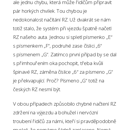
ale jednu chybu, která může řidičům připravit
pár horkých chvilek. Tou chybou je
nedokonalost načítání RZ. Už dvakrát se nám
totiž stalo, že systém při vjezdu špatně načetl
RZ našeho auta. Jednou si spletl písmenko „E“
s písmenkem „F“, podruhé zase číslici „6“
s písmenem „G“. Zatímco první případ by se dal
s přimhouřením oka pochopit, třeba kvůli
špinavé RZ, záměna číslice „6“ za písmeno „G“
je překvapující. Proč? Písmeno „G“ totiž na
českých RZ nesmí být.
V obou případech způsobilo chybné načtení RZ
zdržení na výjezdu a bohužel i nervózní
troubení řidičů za námi, kteří si pravděpodobně
mysleli, že nemáme řádně zaplaceno. Nemá