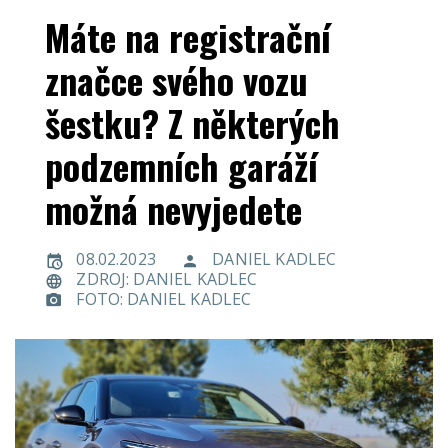
Máte na registrační
značce svého vozu
šestku? Z některých
podzemních garáží
možná nevyjedete
08.02.2023
DANIEL KADLEC
ZDROJ: DANIEL KADLEC
FOTO: DANIEL KADLEC