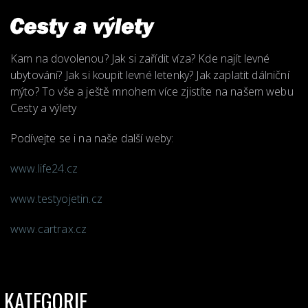
Kam na dovolenou? Jak si zařídit víza? Kde najít levné
ubytování? Jak si koupit levné letenky? Jak zaplatit dálniční
mýto? To vše a ještě mnohem více zjistíte na našem webu
Cesty a výlety
Podívejte se i na naše další weby:
www.life24.cz
www.testyojetin.cz
www.cartrax.cz
KATEGORIE