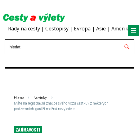
Rady na cesty | Cestopisy | Evropa | Asie | Amerika
Home
Novinky
Máte na registrační značce svého vozu šestku? z některých
podzemních garáží možná nevyjedete
ZAJÍMAVOSTI