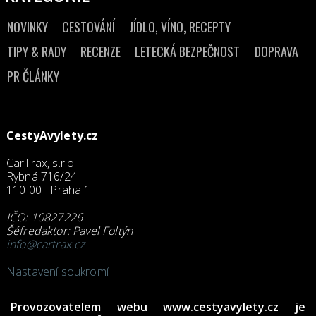
NOVINKY
CESTOVÁNÍ
JÍDLO, VÍNO, RECEPTY
TIPY & RADY
RECENZE
LETECKÁ BEZPEČNOST
DOPRAVA
PR ČLÁNKY
CestyAvylety.cz
CarTrax, s.r.o.
Rybná 716/24
110 00 Praha 1
IČO: 10827226
Šéfredaktor: Pavel Foltýn
info@cartrax.cz
Nastavení soukromí
Provozovatelem webu
www.cestyavylety.cz
je