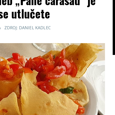
neb „Pane carasau“ je
se utlučete
ZDROJ: DANIEL KADLEC