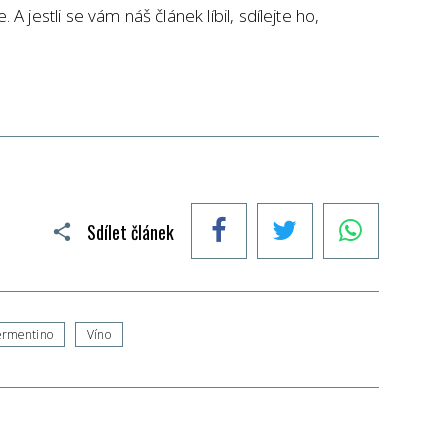
A jestli se vám náš článek líbil, sdílejte ho,
Facebook
Twitter
WhatsApp
Sdílet článek
ermentino
Víno