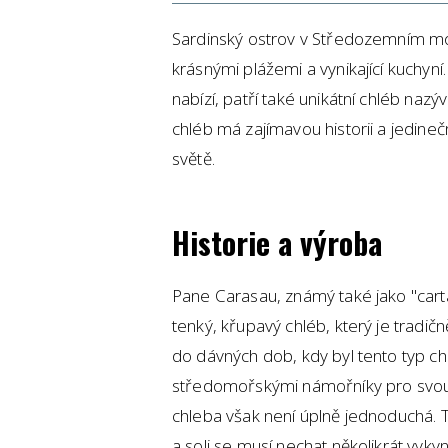
Sardinský ostrov v Středozemním mo
krásnými plážemi a vynikající kuchyn
nabízí, patří také unikátní chléb naz
chléb má zajímavou historii a jedine
světě.
Historie a výroba
Pane Carasau, známý také jako "carta
tenký, křupavý chléb, který je tradičn
do dávných dob, kdy byl tento typ ch
středomořskými námořníky pro svou d
chleba však není úplně jednoduchá. 
a soli se musí nechat několikrát vyk