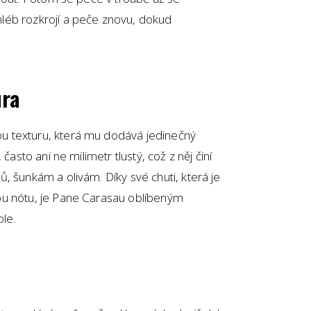
léb rozkrojí a peče znovu, dokud
ura
 texturu, která mu dodává jedinečný
často ani ne milimetr tlustý, což z něj činí
, šunkám a olivám. Díky své chuti, která je
ou nótu, je Pane Carasau oblíbeným
le.