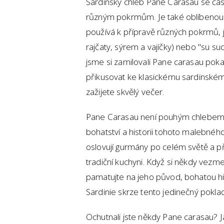
Sardinský chléb Pane Carasau se ča
různým pokrmům. Je také oblíbenou 
používá k přípravě různých pokrmů, j
rajčaty, sýrem a vajíčky) nebo "su s
jsme si zamilovali Pane carasau pok
přikusovat ke klasickému sardinské
zažijete skvělý večer.
Pane Carasau není pouhým chlebem – 
bohatství a historii tohoto malebného
oslovují gurmány po celém světě a p
tradiční kuchyni. Když si někdy vezm
pamatujte na jeho původ, bohatou hi
Sardinie skrze tento jedinečný poklad
Ochutnali jste někdy Pane carasau? 