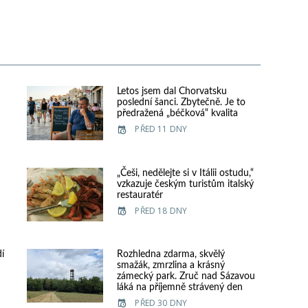
Letos jsem dal Chorvatsku
poslední šanci. Zbytečně. Je to
předražená „béčková“ kvalita
PŘED 11 DNY
„Češi, nedělejte si v Itálii ostudu,“
vzkazuje českým turistům italský
restauratér
PŘED 18 DNY
dí
Rozhledna zdarma, skvělý
smažák, zmrzlina a krásný
zámecký park. Zruč nad Sázavou
láká na příjemně strávený den
PŘED 30 DNY