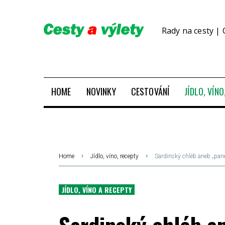
Rady na cesty | 
HOME
NOVINKY
CESTOVÁNÍ
JÍDLO, VÍN
Home
Jídlo, víno, recepty
Sardinský chléb aneb „pane 
JÍDLO, VÍNO A RECEPTY