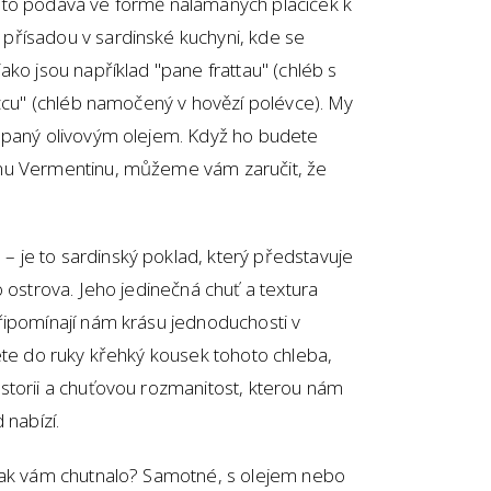
sto podává ve formě nalámaných placiček k
přísadou v sardinské kuchyni, kde se
ako jsou například "pane frattau" (chléb s
uccu" (chléb namočený v hovězí polévce). My
apaný olivovým olejem. Když ho budete
mu Vermentinu, můžeme vám zaručit, že
je to sardinský poklad, který představuje
 ostrova. Jeho jedinečná chuť a textura
řipomínají nám krásu jednoduchosti v
ete do ruky křehký kousek tohoto chleba,
storii a chuťovou rozmanitost, kterou nám
 nabízí.
Jak vám chutnalo? Samotné, s olejem nebo