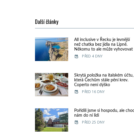
Další články
All inclusive v Řecku je levnější
než chatka bez jídla na Lipně.
Někomu to ale může vyhovovat
PŘED 4 DNY
Skrytá položka na italském účtu,
která Čechům stále pění krev.
Coperto není dýško
PŘED 16 DNY
Pořídili jsme si hospodu, ale cho
nám do ní lidi
PŘED 25 DNY