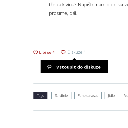
třeba k vínu? Napište nám do diskuze. 
prosíme, dál.
Diskuze
1
Vstoupit do diskuze
Tags
Sardinie
Pane carasau
Jídlo
V