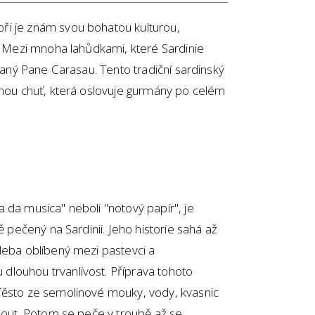
ři je znám svou bohatou kulturou,
í. Mezi mnoha lahůdkami, které Sardinie
ývaný Pane Carasau. Tento tradiční sardinský
čnou chuť, která oslovuje gurmány po celém
 da musica" neboli "notový papír", je
ě pečený na Sardinii. Jeho historie sahá až
leba oblíbený mezi pastevci a
louhou trvanlivost. Příprava tohoto
Těsto ze semolinové mouky, vody, kvasnic
ynout. Potom se peče v troubě až se