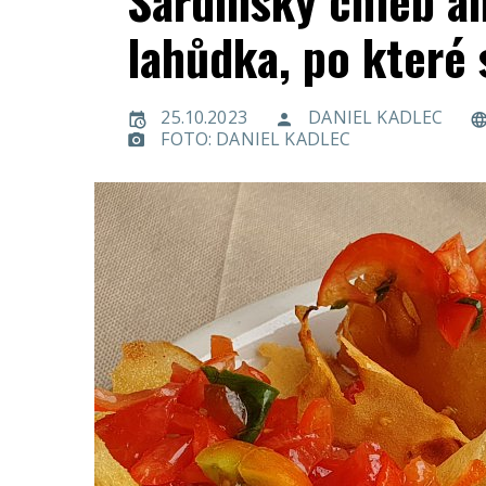
Sardinský chléb a
lahůdka, po které 
25.10.2023
DANIEL KADLEC
FOTO: DANIEL KADLEC