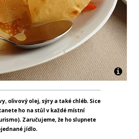
y, olivový olej, sýry a také chléb. Sice
tanete ho na stůl v každé místní
urismo). Zaručujeme, že ho slupnete
bjednané jídlo.