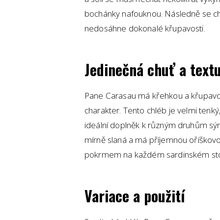
bochánky nafouknou. Následně se ch
nedosáhne dokonalé křupavosti.
Jedinečná chuť a text
Pane Carasau má křehkou a křupavou
charakter. Tento chléb je velmi tenký, 
ideální doplněk k různým druhům sýrů
mírně slaná a má příjemnou oříškov
pokrmem na každém sardinském sto
Variace a použití