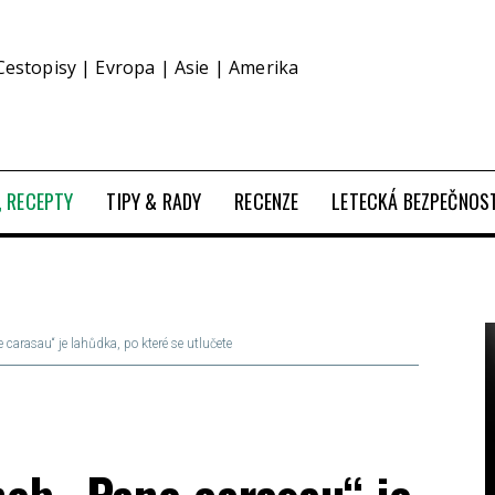
Cestopisy | Evropa | Asie | Amerika
O, RECEPTY
TIPY & RADY
RECENZE
LETECKÁ BEZPEČNOS
carasau“ je lahůdka, po které se utlučete