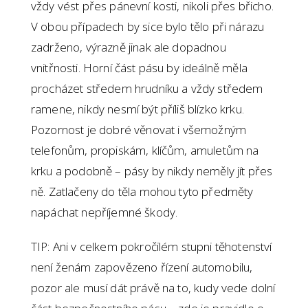
vždy vést přes pánevní kosti, nikoli přes břicho.
V obou případech by sice bylo tělo při nárazu
zadrženo, výrazně jinak ale dopadnou
vnitřnosti. Horní část pásu by ideálně měla
procházet středem hrudníku a vždy středem
ramene, nikdy nesmí být příliš blízko krku.
Pozornost je dobré věnovat i všemožným
telefonům, propiskám, klíčům, amuletům na
krku a podobně – pásy by nikdy neměly jít přes
ně. Zatlačeny do těla mohou tyto předměty
napáchat nepříjemné škody.
TIP: Ani v celkem pokročilém stupni těhotenství
není ženám zapovězeno řízení automobilu,
pozor ale musí dát právě na to, kudy vede dolní