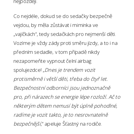
nejpozději.
Co nejdéle, dokud se do sedačky bezpečně
vejdou, by měla zůstávat i miminka ve
„vajíčkách“, tedy sedačkách pro nejmenší děti.
Vozíme je vždy zády proti směru jízdy, a to i na
předním sedadle, v tom případě nikdy
nezapomeňte vypnout čelní airbag
spolujezdce! „
Dnes je trendem vozit
protisměrně i větší děti, třeba do čtyř let.
Bezpečnostní odborníci jsou jednoznačně
pro, při nárazech se energie lépe rozloží. Ač to
některým dětem nemusí být úplně pohodlné,
radíme je vozit takto, je to nesrovnatelně
bezpečnější
,“ apeluje Šťastný na rodiče.