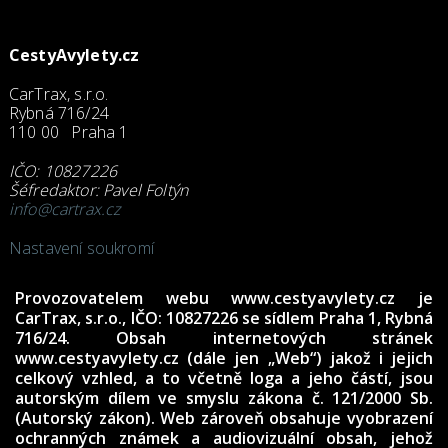
CestyAvylety.cz
CarTrax, s.r.o.
Rybná 716/24
110 00 Praha 1
IČO: 10827226
Šéfredaktor: Pavel Foltýn
info@cartrax.cz
Nastavení soukromí
Provozovatelem webu
www.cestyavylety.cz
je
CarTrax, s.r.o., IČO: 10827226
se sídlem Praha 1, Rybná
716/24. Obsah internetových stránek
www.cestyavylety.cz (dále jen „Web“) jakož i jejich
celkový vzhled, a to včetně loga a jeho částí, jsou
autorským dílem ve smyslu zákona č. 121/2000 Sb.
(Autorský zákon). Web zároveň obsahuje vyobrazení
ochranných známek a audiovizuální obsah, jehož