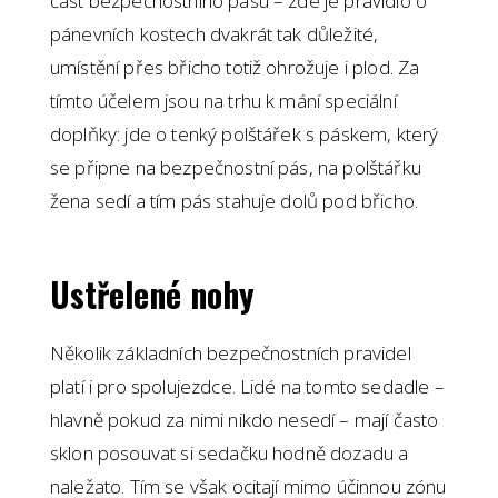
část bezpečnostního pásu – zde je pravidlo o
pánevních kostech dvakrát tak důležité,
umístění přes břicho totiž ohrožuje i plod. Za
tímto účelem jsou na trhu k mání speciální
doplňky: jde o tenký polštářek s páskem, který
se připne na bezpečnostní pás, na polštářku
žena sedí a tím pás stahuje dolů pod břicho.
Ustřelené nohy
Několik základních bezpečnostních pravidel
platí i pro spolujezdce. Lidé na tomto sedadle –
hlavně pokud za nimi nikdo nesedí – mají často
sklon posouvat si sedačku hodně dozadu a
naležato. Tím se však ocitají mimo účinnou zónu