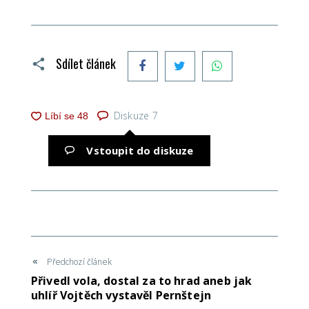
Facebook
Twitter
WhatsApp
Sdílet článek
Diskuze
7
Vstoupit do diskuze
Předchozí článek
Přivedl vola, dostal za to hrad aneb jak
uhlíř Vojtěch vystavěl Pernštejn