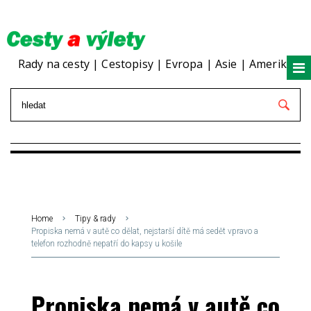
Rady na cesty | Cestopisy | Evropa | Asie | Amerika
Home
Tipy & rady
Propiska nemá v autě co dělat, nejstarší dítě má sedět vpravo a
telefon rozhodně nepatří do kapsy u košile
Propiska nemá v autě co