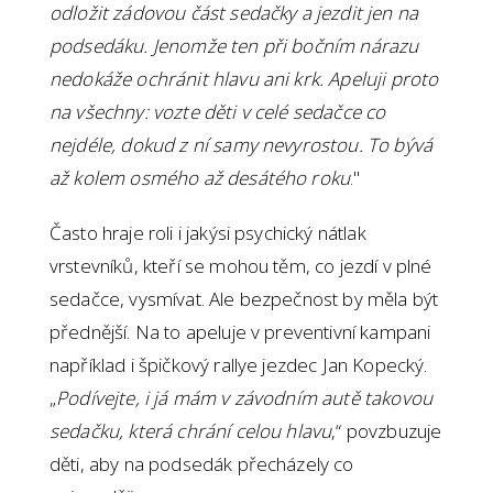
odložit zádovou část sedačky a jezdit jen na
podsedáku. Jenomže ten při bočním nárazu
nedokáže ochránit hlavu ani krk. Apeluji proto
na všechny: vozte děti v celé sedačce co
nejdéle, dokud z ní samy nevyrostou. To bývá
až kolem osmého až desátého roku
."
Často hraje roli i jakýsi psychický nátlak
vrstevníků, kteří se mohou těm, co jezdí v plné
sedačce, vysmívat. Ale bezpečnost by měla být
přednější. Na to apeluje v preventivní kampani
například i špičkový rallye jezdec Jan Kopecký.
„
Podívejte, i já mám v závodním autě takovou
sedačku, která chrání celou hlavu
,“ povzbuzuje
děti, aby na podsedák přecházely co