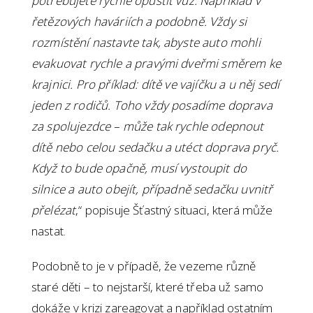
potřebujete rychle opustit vůz. Například v
řetězových haváriích a podobně. Vždy si
rozmístění nastavte tak, abyste auto mohli
evakuovat rychle a pravými dveřmi směrem ke
krajnici. Pro příklad: dítě ve vajíčku a u něj sedí
jeden z rodičů. Toho vždy posadíme doprava
za spolujezdce – může tak rychle odepnout
dítě nebo celou sedačku a utéct doprava pryč.
Když to bude opačně, musí vystoupit do
silnice a auto obejít, případně sedačku uvnitř
přelézat
,“ popisuje Šťastný situaci, která může
nastat.
Podobně to je v případě, že vezeme různě
staré děti – to nejstarší, které třeba už samo
dokáže v krizi zareagovat a například ostatním