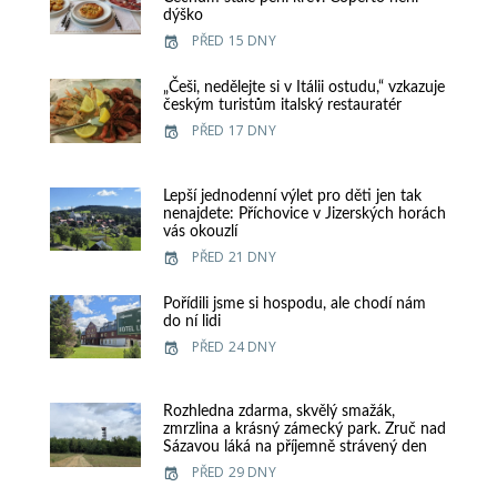
dýško
PŘED 15 DNY
„Češi, nedělejte si v Itálii ostudu,“ vzkazuje
českým turistům italský restauratér
PŘED 17 DNY
Lepší jednodenní výlet pro děti jen tak
nenajdete: Příchovice v Jizerských horách
vás okouzlí
PŘED 21 DNY
Pořídili jsme si hospodu, ale chodí nám
do ní lidi
PŘED 24 DNY
Rozhledna zdarma, skvělý smažák,
zmrzlina a krásný zámecký park. Zruč nad
Sázavou láká na příjemně strávený den
PŘED 29 DNY