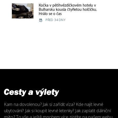
Kočka v pětihvězdičkovém hotelu v
Bulharsku kousla čtyřletou holčičku.
Hrálo se o čas
PŘED 34 DNY
Kam na dovolenou? Jak si zařídit víza? Kde najít levné
ubytování? Jak si koupit levné letenky? Jak zaplatit dálniční
mýto? To vše a ještě mnohem více zjistíte na našem webu