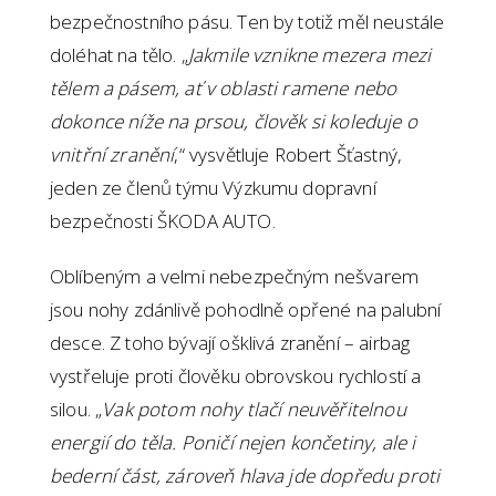
bezpečnostního pásu. Ten by totiž měl neustále
doléhat na tělo. „
Jakmile vznikne mezera mezi
tělem a pásem, ať v oblasti ramene nebo
dokonce níže na prsou, člověk si koleduje o
vnitřní zranění
,“ vysvětluje Robert Šťastný,
jeden ze členů týmu Výzkumu dopravní
bezpečnosti ŠKODA AUTO.
Oblíbeným a velmi nebezpečným nešvarem
jsou nohy zdánlivě pohodlně opřené na palubní
desce. Z toho bývají ošklivá zranění – airbag
vystřeluje proti člověku obrovskou rychlostí a
silou. „
Vak potom nohy tlačí neuvěřitelnou
energií do těla. Poničí nejen končetiny, ale i
bederní část, zároveň hlava jde dopředu proti