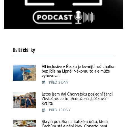
Další články
All inclusive v Řecku je levnější než chatka
bez jídla na Lipně. Někomu to ale může
vyhovovat
PŘED 3 DNY
Letos jsem dal Chorvatsku poslední šanci.
Zbytečně. Je to předražená „béčková“
kvalita
PŘED 10 DNY
Skrytá položka na italském účtu, která
Čechům stále pění krev. Coperto není