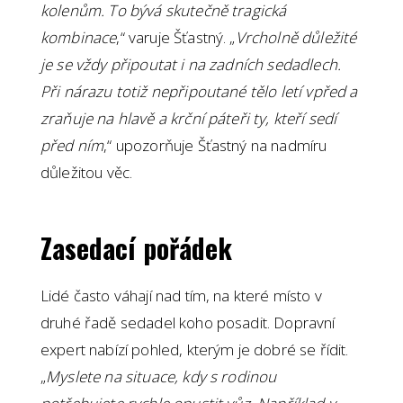
kolenům. To bývá skutečně tragická
kombinace
,“ varuje Šťastný. „
Vrcholně důležité
je se vždy připoutat i na zadních sedadlech.
Při nárazu totiž nepřipoutané tělo letí vpřed a
zraňuje na hlavě a krční páteři ty, kteří sedí
před ním
,“ upozorňuje Šťastný na nadmíru
důležitou věc.
Zasedací pořádek
Lidé často váhají nad tím, na které místo v
druhé řadě sedadel koho posadit. Dopravní
expert nabízí pohled, kterým je dobré se řídit.
„
Myslete na situace, kdy s rodinou