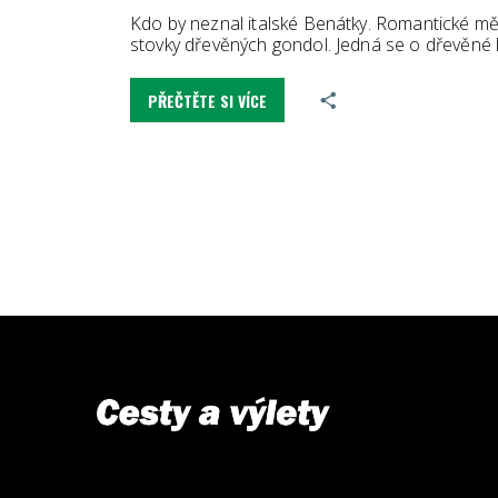
Kdo by neznal italské Benátky. Romantické měst
stovky dřevěných gondol. Jedná se o dřevěné l
PŘEČTĚTE SI VÍCE