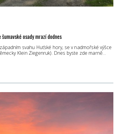
rie šumavské osady mrazí dodnes
rozápadním svahu Huťské hory, se v nadmořské výšce
německy Klein Ziegenruk). Dnes byste zde marně…