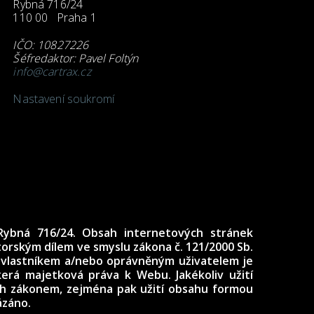
Rybná 716/24
110 00 Praha 1
IČO: 10827226
Šéfredaktor: Pavel Foltýn
info@cartrax.cz
Nastavení soukromí
Rybná 716/24. Obsah internetových stránek
utorským dílem ve smyslu zákona č. 121/2000 Sb.
 vlastníkem a/nebo oprávněným uživatelem je
erá majetková práva k Webu. Jakékoliv užití
ch zákonem, zejména pak užití obsahu formou
ázáno.