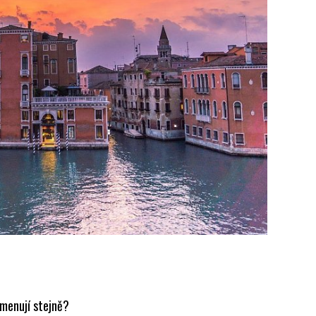
jmenují stejně?