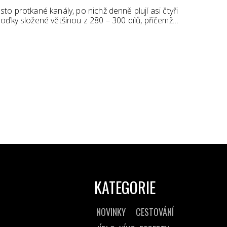
o protkané kanály, po nichž denně plují asi čtyři
oďky složené většinou z 280 – 300 dílů, přičemž…
KATEGORIE
NOVINKY
CESTOVÁNÍ