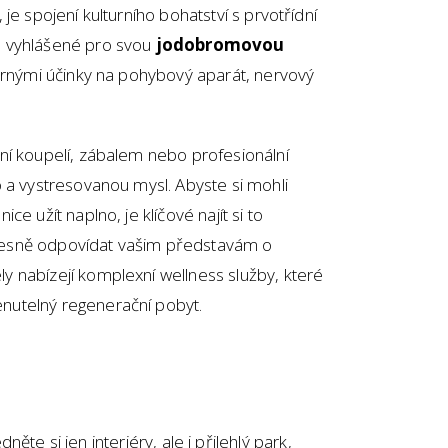
je spojení kulturního bohatství s prvotřídní
 vyhlášené pro svou
jodobromovou
dárnými účinky na pohybový aparát, nervový
ní koupelí, zábalem nebo profesionální
 a vystresovanou mysl. Abyste si mohli
e užít naplno, je klíčové najít si to
řesně odpovídat vašim představám o
 nabízejí komplexní wellness služby, které
utelný regenerační pobyt.
ěte si jen interiéry, ale i přilehlý park,