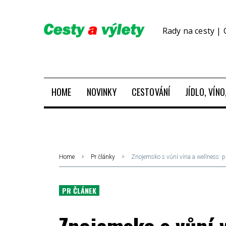
Rady na cesty | 
HOME
NOVINKY
CESTOVÁNÍ
JÍDLO, VÍN
Home
Pr články
Znojemsko s vůní vína a wellness: pr
PR ČLÁNEK