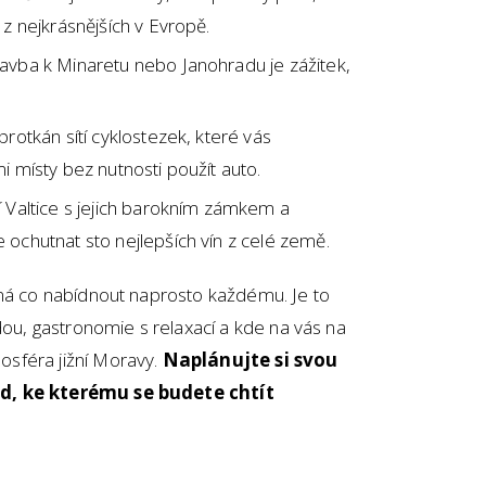
z nejkrásnějších v Evropě.
avba k Minaretu nebo Janohradu je zážitek,
protkán sítí cyklostezek, které vás
 místy bez nutnosti použít auto.
 Valtice s jejich barokním zámkem a
ochutnat sto nejlepších vín z celé země.
 má co nabídnout naprosto každému. Je to
dou, gastronomie s relaxací a kde na vás na
sféra jižní Moravy.
Naplánujte si svou
ad, ke kterému se budete chtít