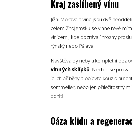
Kraj zaslíbený vínu
Jižní Morava a víno jsou dvě neodděl
celém Znojemsku se vinné révě mimoř
vinicemi, kde dozrávají hrozny proslu
rýnský nebo Pálava.
Návštěva by nebyla kompletní bez o
vinných sklípků
. Nechte se pozvat 
jejich příběhy a objevte kouzlo auten
sommelier, nebo jen příležitostný mi
pohltí.
Oáza klidu a regenera