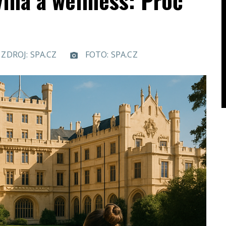
ína a wellness: Proč
ZDROJ: SPA.CZ
FOTO: SPA.CZ