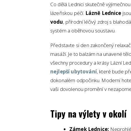
Co dělá Lednici skutečně výjimečnou, 
lázeňskou péčí.
Lázně Lednice
jsou
vodu
, přírodní léčivý zdroj s blaho
systém a oběhovou soustavu.
Představte si den zakončený relaxač
masáží. Je to balzám na unavené tělo
všechny procedury a krásy Lázní Lednic
nejlepší ubytování
, které bude p
dokonalém odpočinku. Moderní hotely
vaši dovolenou promění v nezapomen
Tipy na výlety v okolí
Zámek Lednice:
Neprohlédn