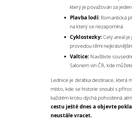
který je považován za jeden 
Plavba lodí:
Romantická pl
na který se nezapomíná.
Cyklostezky:
Celý areál je 
provedou těmi nejkrásnějšími
Valtice:
Navštivte sousední
Salonem vín ČR, kde můžete 
Lednice je zkrátka destinace, která
místo, kde se historie snoubí s příro
každém kroku dýchá pohostinná atmo
cestu ještě dnes a objevte pokl
neustále vracet.