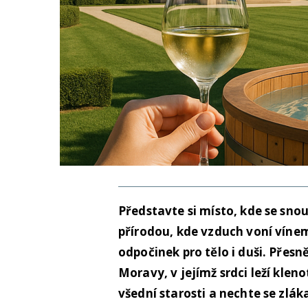
Představte si místo, kde se sno
přírodou, kde vzduch voní víne
odpočinek pro tělo i duši. Přesn
Moravy, v jejímž srdci leží kl
všední starosti a nechte se zláka