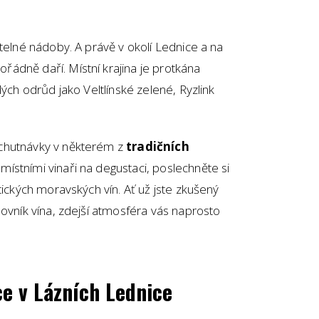
itelné nádoby. A právě v okolí Lednice a na
ádně daří. Místní krajina je protkána
lých odrůd jako Veltlínské zelené, Ryzlink
chutnávky v některém z
tradičních
místními vinaři na degustaci, poslechněte si
tických moravských vín. Ať už jste zkušený
lovník vína, zdejší atmosféra vás naprosto
ce v Lázních Lednice