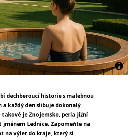
ubí dechberoucí historie s malebnou
m a každý den slibuje dokonalý
ě takové je Znojemsko, perla jižní
enot jménem Lednice. Zapomeňte na
t na výlet do kraje, který si