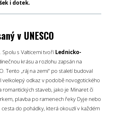
šek i dotek.
psaný v UNESCO
. Spolu s Valticemi tvoří
Lednicko-
edinečnou krásu a rozlohu zapsán na
Tento „ráj na zemi“ po staletí budoval
al velkolepý odkaz v podobě novogotického
 romantických staveb, jako je Minaret či
rkem, plavba po ramenech řeky Dyje nebo
ko cesta do pohádky, která okouzlí v každém