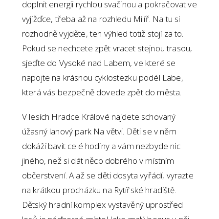
doplnit energii rychlou svačinou a pokračovat ve
vyjížďce, třeba až na rozhledu Milíř. Na tu si
rozhodně vyjděte, ten výhled totiž stojí za to.
Pokud se nechcete zpět vracet stejnou trasou,
sjeďte do Vysoké nad Labem, ve které se
napojte na krásnou cyklostezku podél Labe,
která vás bezpečně dovede zpět do města.
V lesích Hradce Králové najdete schovaný
úžasný lanový park Na větvi. Děti se v něm
dokáží bavit celé hodiny a vám nezbyde nic
jiného, než si dát něco dobrého v místním
občerstvení. A až se děti dosyta vyřádí, vyrazte
na krátkou procházku na Rytířské hradiště.
Dětský hradní komplex vystavěný uprostřed