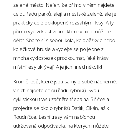
zelené město! Nejen, že přímo v něm najdete
celou řadu parků, alejí a městské zeleně, ale je
prakticky celé obklopené rozsáhlými lesy! A ty
přímo vybízí k aktivitám, které v nich můžete
dělat. Sbalte si s sebou kola, koloběžky a nebo
kolečkové brusle a vydejte se po jedné z
mnoha cyklostezek prozkoumat, jaké krásy
místní lesy ukrývají. A je jich hned několik!
Kromě lesů, které jsou samy o sobě nádherné,
v nich najdete celou řadu rybníků. Svou
cyklistickou trasu začněte třeba na Biřičce a
projeďte se okolo rybníků Datlík, Cikán, až k
Roudničce. Lesní trasy vám nabídnou
udržovaná odpočívadla, na kterých můžete