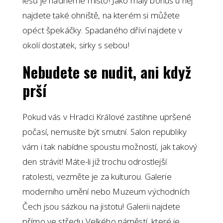
lesů je nádherné místo! Jako malý bonus u něj
najdete také ohniště, na kterém si můžete
opéct špekáčky. Spadaného dříví najdete v
okolí dostatek, sirky s sebou!
Nebudete se nudit, ani když
prší
Pokud vás v Hradci Králové zastihne upršené
počasí, nemusíte být smutní. Salon republiky
vám i tak nabídne spoustu možností, jak takový
den strávit! Máte-li již trochu odrostlejší
ratolesti, vezměte je za kulturou. Galerie
moderního umění nebo Muzeum východních
Čech jsou sázkou na jistotu! Galerii najdete
přímo ve středu Velkého náměstí, které je