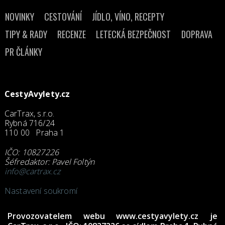
NOVINKY
CESTOVÁNÍ
JÍDLO, VÍNO, RECEPTY
TIPY & RADY
RECENZE
LETECKÁ BEZPEČNOST
DOPRAVA
PR ČLÁNKY
CestyAvylety.cz
CarTrax, s.r.o.
Rybná 716/24
110 00 Praha 1
IČO: 10827226
Šéfredaktor: Pavel Foltýn
info@cartrax.cz
Nastavení soukromí
Provozovatelem webu
www.cestyavylety.cz
je