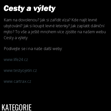
Kam na dovolenou? Jak si zařídit víza? Kde najít levné
ubytování? Jak si koupit levné letenky? Jak zaplatit dálniční
mýto? To vše a ještě mnohem více zjistíte na našem webu
Cesty a výlety
Podívejte se i na naše další weby:
www.life24.cz
www.testyojetin.cz
www.cartrax.cz
KATEGORIE