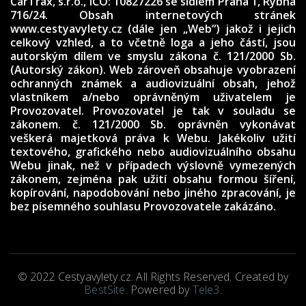
CarTrax, s.r.o., IČO: 10827226
se sídlem Praha 1, Rybná
716/24. Obsah internetových stránek
www.cestyavylety.cz (dále jen „Web“) jakož i jejich
celkový vzhled, a to včetně loga a jeho částí, jsou
autorským dílem ve smyslu zákona č. 121/2000 Sb.
(Autorský zákon). Web zároveň obsahuje vyobrazení
ochranných známek a audiovizuální obsah, jehož
vlastníkem a/nebo oprávněným uživatelem je
Provozovatel. Provozovatel je tak v souladu se
zákonem. č. 121/2000 Sb. oprávněn vykonávat
veškerá majetková práva k Webu. Jakékoliv užití
textového, grafického nebo audiovizuálního obsahu
Webu jinak, než v případech výslovně vymezených
zákonem, zejména pak užití obsahu formou šíření,
kopírování, napodobování nebo jiného zpracování, je
bez písemného souhlasu Provozovatele zakázáno.
© 2022 Cestyavylety.cz. All Rights Reserved. Created by
BestSite
. Powered by
Tele3
.