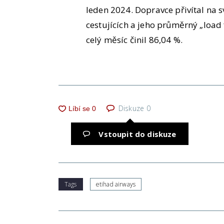
leden 2024. Dopravce přivítal na 
cestujících a jeho průměrný „load 
celý měsíc činil 86,04 %.
Diskuze
0
Vstoupit do diskuze
Tags
etihad airways