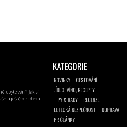
KATEGORIE
NOVINKY
CESTOVÁNÍ
JÍDLO, VÍNO, RECEPTY
né ubytování? Jak si
o vše a ještě mnohem
TIPY & RADY
RECENZE
LETECKÁ BEZPEČNOST
DOPRAVA
PR ČLÁNKY