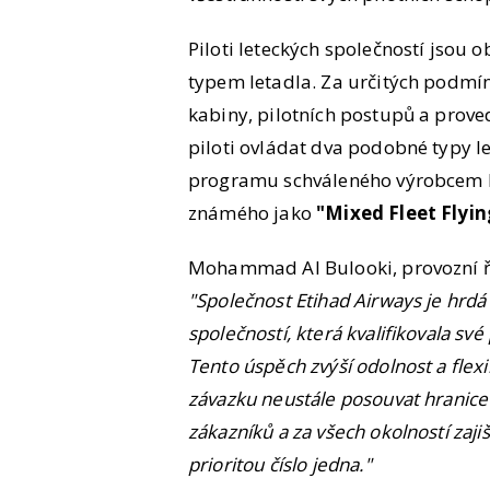
Piloti leteckých společností jsou 
typem letadla. Za určitých podmín
kabiny, pilotních postupů a prove
piloti ovládat dva podobné typy l
programu schváleného výrobcem let
známého jako
"Mixed Fleet Flyin
Mohammad Al Bulooki, provozní řed
"Společnost Etihad Airways je hrdá 
společností, která kvalifikovala své
Tento úspěch zvýší odolnost a flexi
závazku neustále posouvat hranice e
zákazníků a za všech okolností zaji
prioritou číslo jedna."