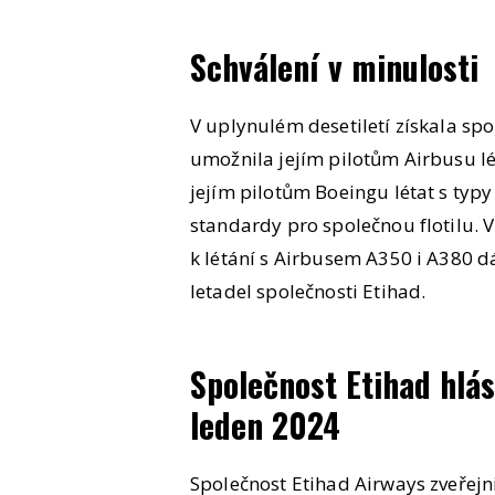
Schválení v minulosti
V uplynulém desetiletí získala sp
umožnila jejím pilotům Airbusu lé
jejím pilotům Boeingu létat s typy
standardy pro společnou flotilu. V
k létání s Airbusem A350 i A380 dále
letadel společnosti Etihad.
Společnost Etihad hlás
leden 2024
Společnost Etihad Airways zveřejn