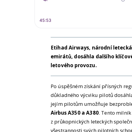
Etihad Airways, národní leteck
emirátů, dosáhla dalšího klíčové
letového provozu.
Po úspěšném získání přísných reg
důkladného výcviku pilotů dosáhla
jejím pilotům umožňuje bezproblé
Airbus A350 a A380
. Tento milník
z průkopnických leteckých společn
všestrannosti svých pilotních scho