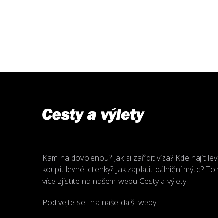
Kam na dovolenou? Jak si zařídit víza? Kde najít lev
koupit levné letenky? Jak zaplatit dálniční mýto? T
více zjistíte na našem webu Cesty a výlety
Podívejte se i na naše další weby: