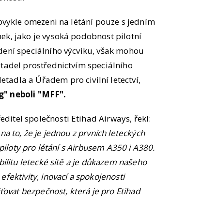
obvykle omezeni na létání pouze s jedním
ek, jako je vysoká podobnost pilotní
dení speciálního výcviku, však mohou
etadel prostřednictvím speciálního
adla a Úřadem pro civilní letectví,
g" neboli "MFF".
itel společnosti Etihad Airways, řekl:
na to, že je jednou z prvních leteckých
 piloty pro létání s Airbusem A350 i A380.
bilitu letecké sítě a je důkazem našeho
fektivity, inovací a spokojenosti
šťovat bezpečnost, která je pro Etihad