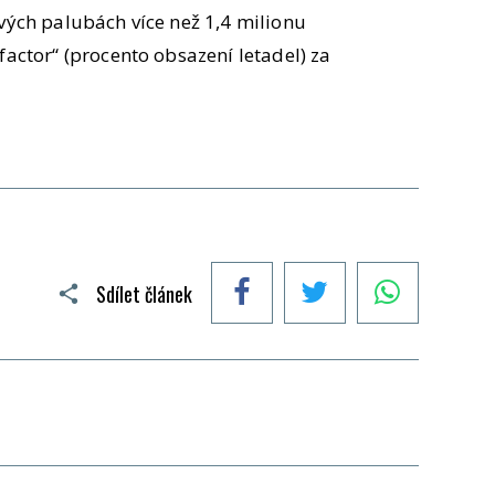
svých palubách více než 1,4 milionu
factor“ (procento obsazení letadel) za
Facebook
Twitter
WhatsApp
Sdílet článek