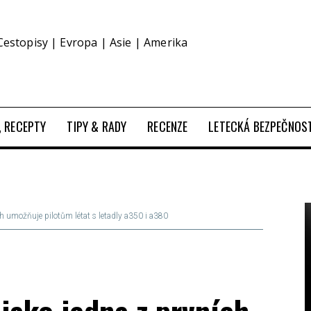
Cestopisy | Evropa | Asie | Amerika
O, RECEPTY
TIPY & RADY
RECENZE
LETECKÁ BEZPEČNOS
ch umožňuje pilotům létat s letadly a350 i a380