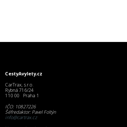
CestyAvylety.cz
CarTrax, s.r.o.
Rybná 716/24
110 00 Praha 1
IČO: 10827226
Šéfredaktor: Pavel Foltýn
info@cartrax.cz