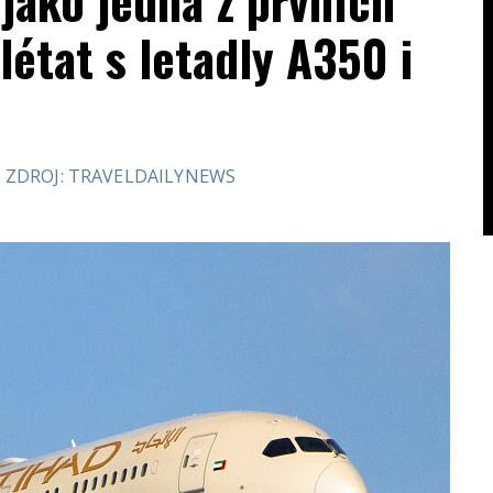
jako jedna z prvních
état s letadly A350 i
ZDROJ: TRAVELDAILYNEWS