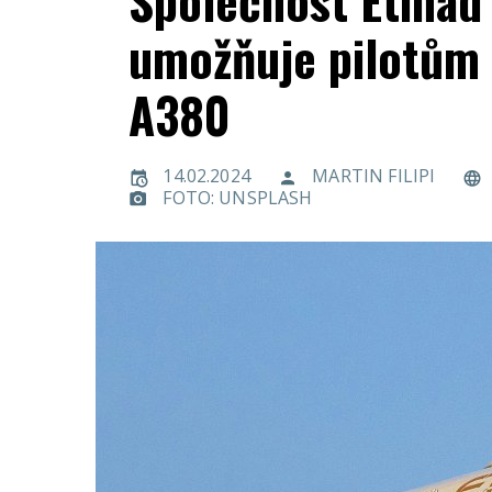
Společnost Etihad 
umožňuje pilotům l
A380
14.02.2024
MARTIN FILIPI
FOTO: UNSPLASH