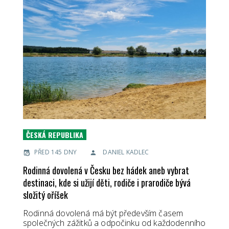
ČESKÁ REPUBLIKA
PŘED 145 DNY
DANIEL KADLEC
Rodinná dovolená v Česku bez hádek aneb vybrat
destinaci, kde si užijí děti, rodiče i prarodiče bývá
složitý oříšek
Rodinná dovolená má být především časem
společných zážitků a odpočinku od každodenního