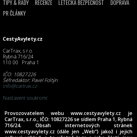
TIPY & RADY
RECENZE
LETECKÁ BEZPEČNOST
DOPRAVA
PR ČLÁNKY
CestyAvylety.cz
CarTrax, s.r.o.
Rybná 716/24
110 00 Praha 1
IČO: 10827226
Šéfredaktor: Pavel Foltýn
info@cartrax.cz
Nastavení soukromí
Provozovatelem webu
www.cestyavylety.cz
je
CarTrax, s.r.o., IČO: 10827226
se sídlem Praha 1, Rybná
716/24. Obsah internetových stránek
www.cestyavylety.cz (dále jen „Web“) jakož i jejich