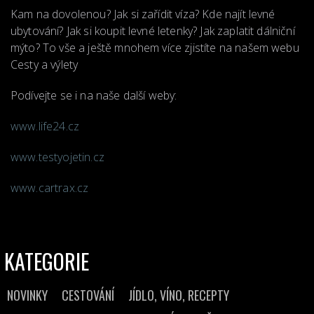
Kam na dovolenou? Jak si zařídit víza? Kde najít levné
ubytování? Jak si koupit levné letenky? Jak zaplatit dálniční
mýto? To vše a ještě mnohem více zjistíte na našem webu
Cesty a výlety
Podívejte se i na naše další weby:
www.life24.cz
www.testyojetin.cz
www.cartrax.cz
KATEGORIE
NOVINKY
CESTOVÁNÍ
JÍDLO, VÍNO, RECEPTY