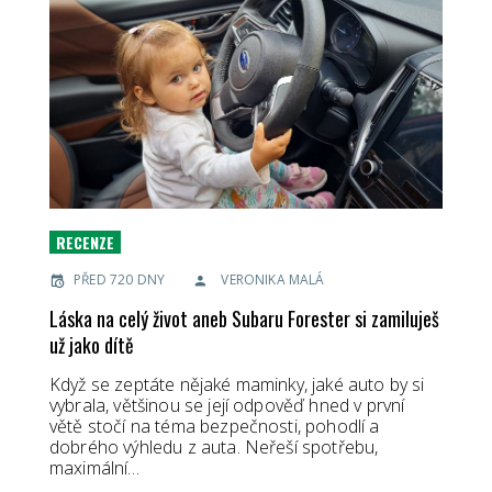
RECENZE
PŘED 720 DNY
VERONIKA MALÁ
Láska na celý život aneb Subaru Forester si zamiluješ
už jako dítě
Když se zeptáte nějaké maminky, jaké auto by si
vybrala, většinou se její odpověď hned v první
větě stočí na téma bezpečnosti, pohodlí a
dobrého výhledu z auta. Neřeší spotřebu,
maximální…