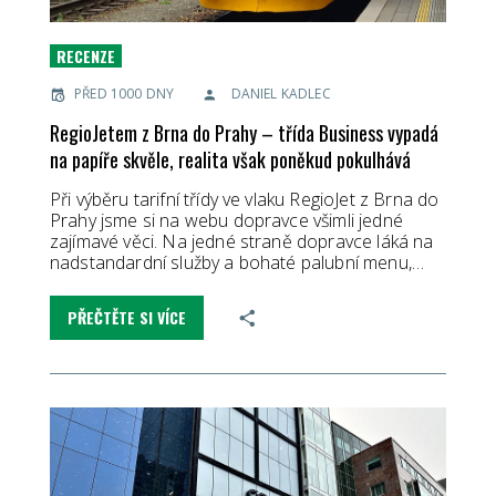
RECENZE
PŘED 1000 DNY
DANIEL KADLEC
RegioJetem z Brna do Prahy – třída Business vypadá
na papíře skvěle, realita však poněkud pokulhává
Při výběru tarifní třídy ve vlaku RegioJet z Brna do
Prahy jsme si na webu dopravce všimli jedné
zajímavé věci. Na jedné straně dopravce láká na
nadstandardní služby a bohaté palubní menu,…
PŘEČTĚTE SI VÍCE