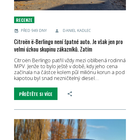
RECENZE
PŘED 949 DNY
DANIEL KADLEC
Citroën ë-Berlingo není špatné auto. Je však jen pro
velmi úzkou skupinu zákazníků. Zatím
Citroën Berlingo patřil vždy mezi oblíbená rodinná
MPV. Jenže to bylo ještě v době, kdy jeho cena
začínala na částce kolem půl miliónu korun a pod
kapotou byl snad nezničitelný diesel.…
PŘEČTĚTE SI VÍCE