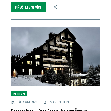
PŘEČTĚTE SI VÍCE
RECENZE
PŘED 914 DNY
MARTIN FILIPI
Recenze hotelu: Orea Resort Horizont Šumava