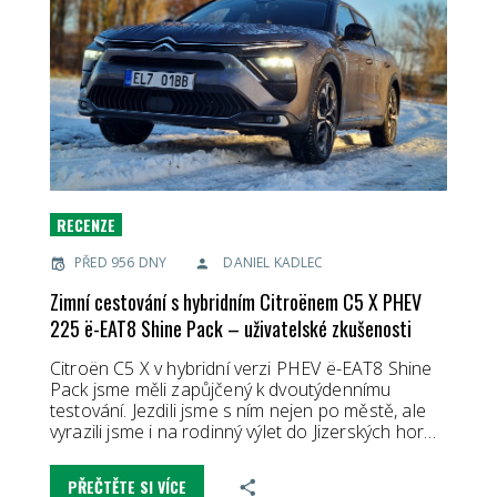
RECENZE
PŘED 956 DNY
DANIEL KADLEC
Zimní cestování s hybridním Citroënem C5 X PHEV
225 ë-EAT8 Shine Pack – uživatelské zkušenosti
Citroën C5 X v hybridní verzi PHEV ë-EAT8 Shine
Pack jsme měli zapůjčený k dvoutýdennímu
testování. Jezdili jsme s ním nejen po městě, ale
vyrazili jsme i na rodinný výlet do Jizerských hor…
PŘEČTĚTE SI VÍCE