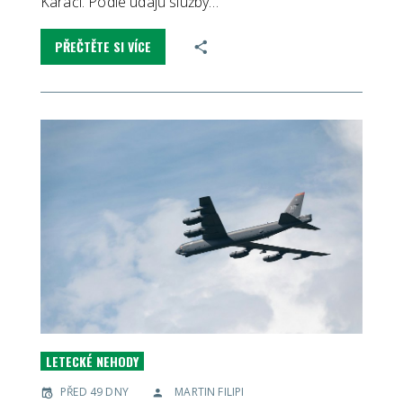
Karáčí. Podle údajů služby…
PŘEČTĚTE SI VÍCE
LETECKÉ NEHODY
PŘED 49 DNY
MARTIN FILIPI