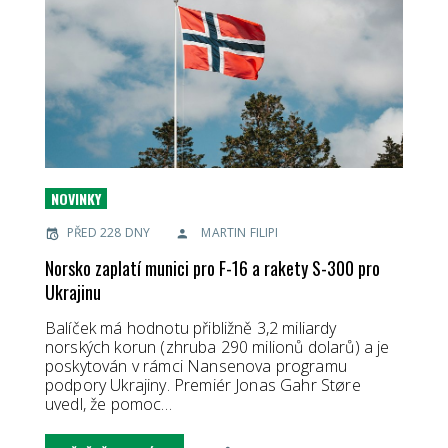
NOVINKY
PŘED 228 DNY
MARTIN FILIPI
Norsko zaplatí munici pro F-16 a rakety S-300 pro
Ukrajinu
Balíček má hodnotu přibližně 3,2 miliardy
norských korun (zhruba 290 milionů dolarů) a je
poskytován v rámci Nansenova programu
podpory Ukrajiny. Premiér Jonas Gahr Støre
uvedl, že pomoc…