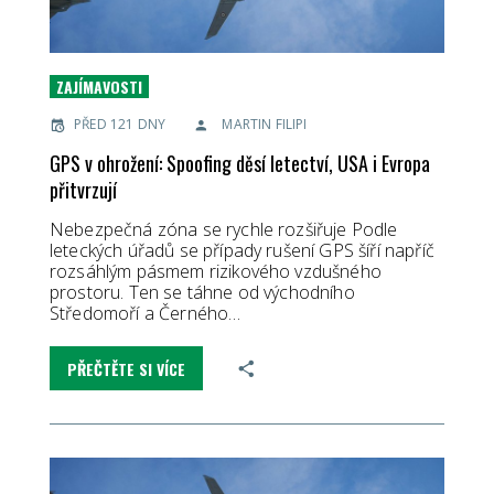
ZAJÍMAVOSTI
PŘED 121 DNY
MARTIN FILIPI
GPS v ohrožení: Spoofing děsí letectví, USA i Evropa
přitvrzují
Nebezpečná zóna se rychle rozšiřuje Podle
leteckých úřadů se případy rušení GPS šíří napříč
rozsáhlým pásmem rizikového vzdušného
prostoru. Ten se táhne od východního
Středomoří a Černého…
PŘEČTĚTE SI VÍCE