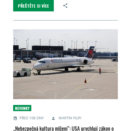
PŘEČTĚTE SI VÍCE
NOVINKY
PŘED 108 DNY
MARTIN FILIPI
„Nebezpečná kultura mlčení“: USA urychlují zákon o