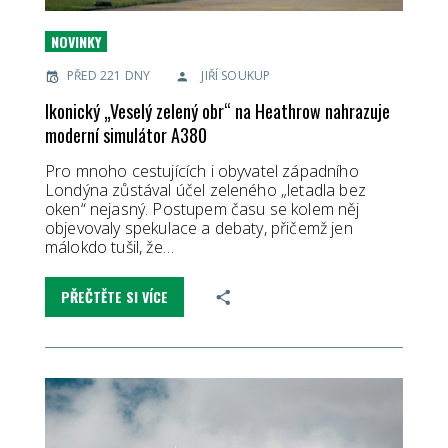
NOVINKY
PŘED 221 DNY
JIŘÍ SOUKUP
Ikonický „Veselý zelený obr“ na Heathrow nahrazuje
moderní simulátor A380
Pro mnoho cestujících i obyvatel západního
Londýna zůstával účel zeleného „letadla bez
oken“ nejasný. Postupem času se kolem něj
objevovaly spekulace a debaty, přičemž jen
málokdo tušil, že…
PŘEČTĚTE SI VÍCE