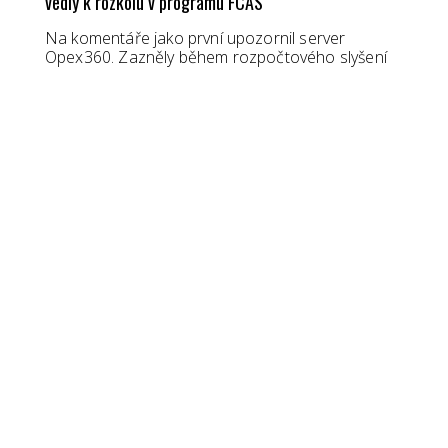
vedly k rozkolu v programu FCAS
Na komentáře jako první upozornil server
Opex360. Zazněly během rozpočtového slyšení
francouzského Senátu. Senátor Hugues Saury,
spoluzpravodaj pro program obranného
vybavení, uvedl, že…
PŘEČTĚTE SI VÍCE