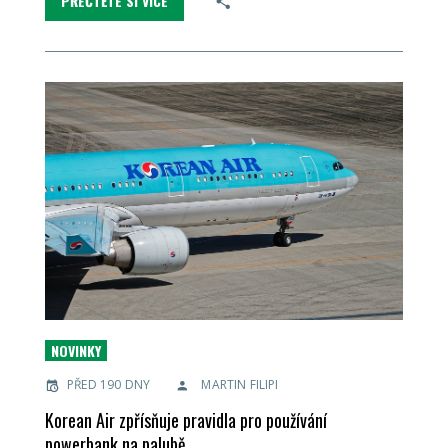
PŘEČTĚTE SI VÍCE
NOVINKY
PŘED 190 DNY
MARTIN FILIPI
Korean Air zpřísňuje pravidla pro používání
powerbank na palubě