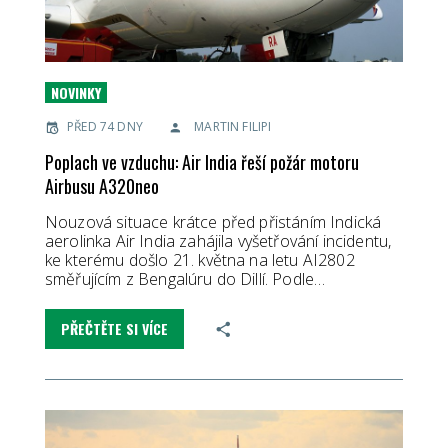
NOVINKY
PŘED 74 DNY
MARTIN FILIPI
Poplach ve vzduchu: Air India řeší požár motoru
Airbusu A320neo
Nouzová situace krátce před přistáním Indická
aerolinka Air India zahájila vyšetřování incidentu,
ke kterému došlo 21. května na letu AI2802
směřujícím z Bengalúru do Dillí. Podle…
PŘEČTĚTE SI VÍCE