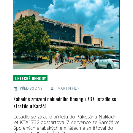
LETECKÉ NEHODY
PŘED 30 DNY
MARTIN FILIPI
Záhadné zmizení nákladního Boeingu 737: letadlo se
ztratilo u Karáčí
Letadlo se ztratilo při letu do Pákistánu Nákladní
let KTA1732 odstartoval 7. července ze Šardžá ve
Spojených arabských emirátech a směřoval do