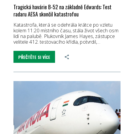
Tragická havárie B-52 na základně Edwards: Test
radaru AESA skončil katastrofou
Katastrofa, která se odehrála krátce po vzletu
kolem 11:20 místního času, stála život všech osm
lidí na palubě. Plukovník James Hayes, zástupce
velitele 412. testovacího křídla, potvrdil,…
PŘEČTĚTE SI VÍCE